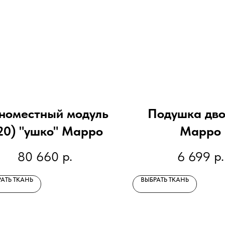
номестный модуль
Подушка дв
20) "ушко" Марро
Марро
р.
р.
80 660
6 699
АТЬ ТКАНЬ
ВЫБРАТЬ ТКАНЬ